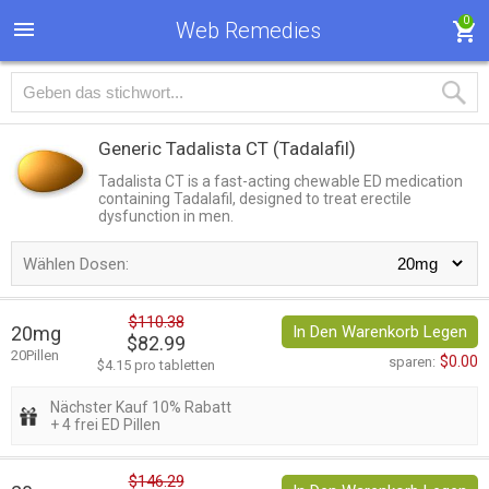
0
Web Remedies
Generic Tadalista CT
(Tadalafil)
Tadalista CT is a fast-acting chewable ED medication
containing Tadalafil, designed to treat erectile
dysfunction in men.
Wählen Dosen:
$110.38
20mg
In Den Warenkorb Legen
$82.99
20Pillen
$0.00
sparen:
$4.15 pro tabletten
Nächster Kauf 10% Rabatt
+ 4 frei ED Pillen
$146.29