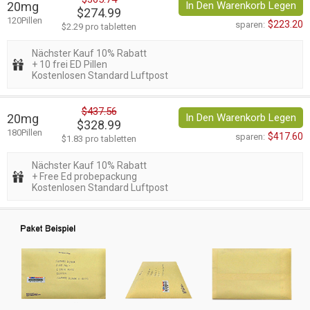
20mg
In Den Warenkorb Legen
$274.99
120Pillen
$223.20
sparen:
$2.29 pro tabletten
Nächster Kauf 10% Rabatt
+ 10 frei ED Pillen
Kostenlosen Standard Luftpost
$437.56
20mg
In Den Warenkorb Legen
$328.99
180Pillen
$417.60
sparen:
$1.83 pro tabletten
Nächster Kauf 10% Rabatt
+ Free Ed probepackung
Kostenlosen Standard Luftpost