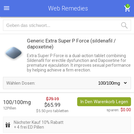
0
Web Remedies
Generic Extra Super P Force
(sildenafil /
dapoxetine)
Extra Super P Force is a dual-action tablet combining
Sildenafil for erectile dysfunction and Dapoxetine for
premature ejaculation. It improves sexual performance
by helping achieve a firm erection.
Wählen Dosen:
$79.19
100/100mg
In Den Warenkorb Legen
$65.99
12Pillen
$0.00
sparen:
$5.50 pro tabletten
Nächster Kauf 10% Rabatt
+ 4 frei ED Pillen