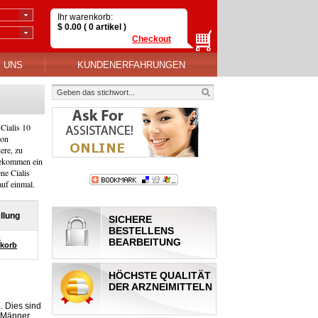
Ihr warenkorb:
$
0.00
( 0
artikel
)
Checkout
E UNS
KUNDENERFAHRUNGEN
 Cialis 10
von
ere, zu
 bekommen ein
ne Cialis
uf einmal.
llung
SICHERE
BESTELLENS
n
BEARBEITUNG
korb
HÖCHSTE QUALITÄT
DER ARZNEIMITTELN
. Dies sind
e Männer