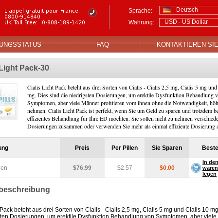
Deutsch
Sprache:
USD - US Dollar
Währung:
UNGSSTATUS
FAQ
KONTAKTIEREN SI
 Light Pack-30
Cialis Licht Pack beteht aus drei Sorten von Cialis - Cialis 2,5 mg, Cialis 5 mg und
mg. Dies sind die niedrigsten Dosierungen, um erektile Dysfunktion Behandlung 
Symptomen, aber viele Männer profitieren vom ihnen ohne die Notwendigkeit, höh
nehmen. Cialis Licht Pack ist perfekt, wenn Sie um Geld zu sparen und trotzdem
effizientes Behandlung für Ihre ED möchten. Sie sollen nicht zu nehmen verschiede
Dosierungen zusammen oder verwenden Sie mehr als einmal effiziente Dosierung a
ung
Preis
Per Pillen
Sie Sparen
Beste
In de
len
$76.99
$2.57
$0.00
waren
legen
beschreibung
 Pack beteht aus drei Sorten von Cialis - Cialis 2,5 mg, Cialis 5 mg und Cialis 10 mg
sten Dosierungen, um erektile Dysfunktion Behandlung von Symptomen, aber viel