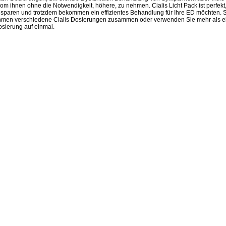
 vom ihnen ohne die Notwendigkeit, höhere, zu nehmen. Cialis Licht Pack ist perfek
sparen und trotzdem bekommen ein effizientes Behandlung für Ihre ED möchten. S
ehmen verschiedene Cialis Dosierungen zusammen oder verwenden Sie mehr als e
Dosierung auf einmal.