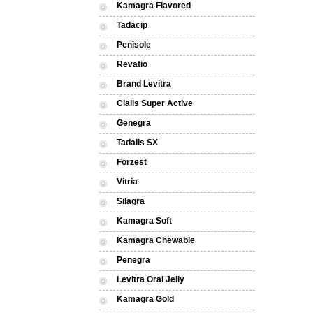
Kamagra Flavored
Tadacip
Penisole
Revatio
Brand Levitra
Cialis Super Active
Genegra
Tadalis SX
Forzest
Vitria
Silagra
Kamagra Soft
Kamagra Chewable
Penegra
Levitra Oral Jelly
Kamagra Gold