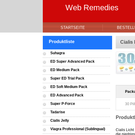
Web Remedies
STARTSEITE
BESTELL
Produktliste
Cialis
Suhagra
ED Super Advanced Pack
ED Medium Pack
Super ED Trial Pack
ED Soft Medium Pack
Pack
ED Advanced Pack
Super P-Force
30 Pil
Tadarise
Produkt
Cialis Jelly
Viagra Professional (Sublingual)
Cialis Licht
die niedrig